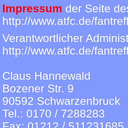
Impressum
der Seite de
http://www.atfc.de/fantref
Verantwortlicher Administ
http://www.atfc.de/fantref
Claus Hannewald
Bozener Str. 9
90592 Schwarzenbruck
Tel.: 0170 / 7288283
Fax: 01212 / 511231685